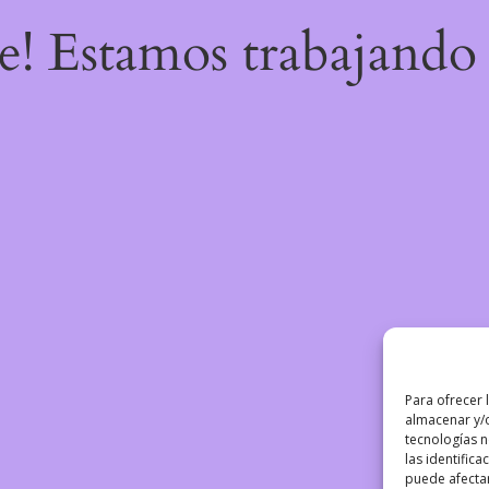
re! Estamos trabajando 
Para ofrecer 
almacenar y/o
tecnologías 
las identifica
puede afectar