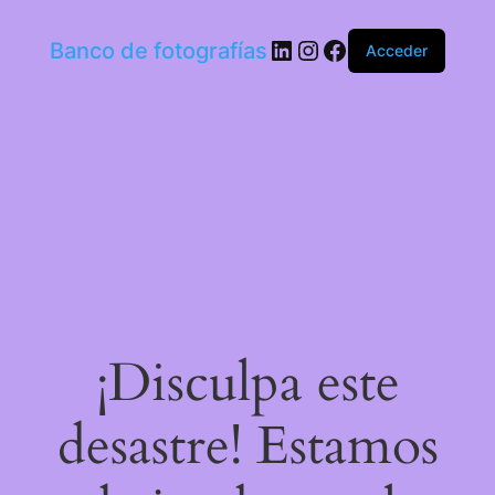
LinkedIn
Instagram
Facebook
Banco de fotografías
Acceder
¡Disculpa este
desastre! Estamos