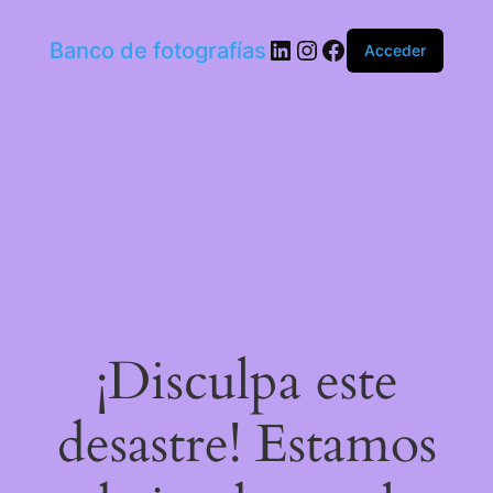
LinkedIn
Instagram
Facebook
Banco de fotografías
Acceder
¡Disculpa este
desastre! Estamos