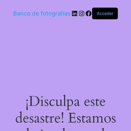
LinkedIn
Instagram
Facebook
Banco de fotografías
Acceder
¡Disculpa este
desastre! Estamos