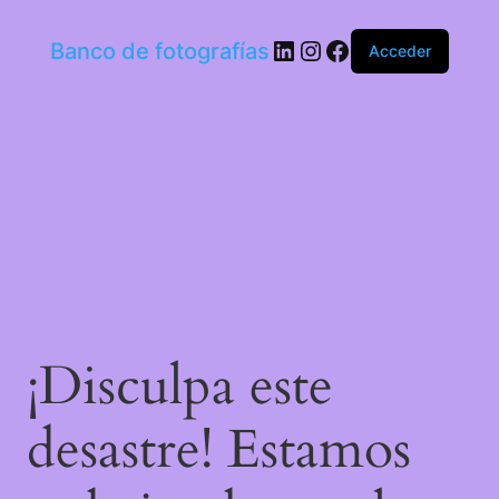
LinkedIn
Instagram
Facebook
Banco de fotografías
Acceder
¡Disculpa este
desastre! Estamos