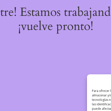
stre! Estamos trabajand
¡vuelve pronto!
Para ofrecer 
almacenar y/o
tecnologías 
las identifica
puede afectar