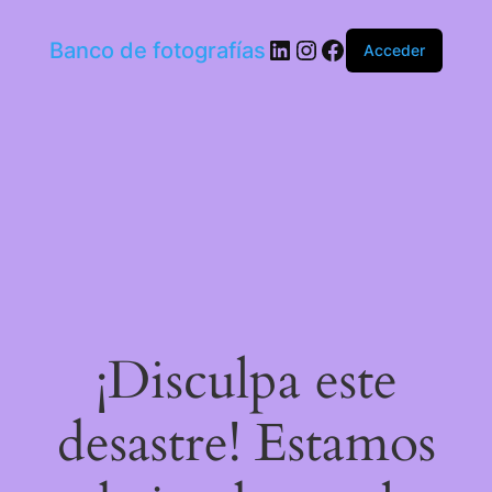
LinkedIn
Instagram
Facebook
Banco de fotografías
Acceder
¡Disculpa este
desastre! Estamos