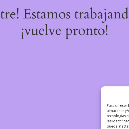
stre! Estamos trabajand
¡vuelve pronto!
Para ofrecer 
almacenar y/o
tecnologías 
las identifica
puede afectar