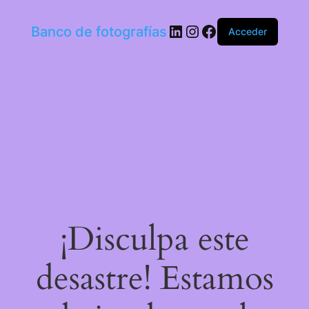
LinkedIn
Instagram
Facebook
Banco de fotografías
Acceder
¡Disculpa este
desastre! Estamos