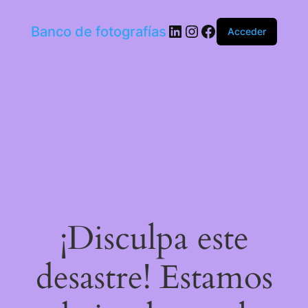
LinkedIn
Instagram
Facebook
Banco de fotografías
Acceder
¡Disculpa este
desastre! Estamos