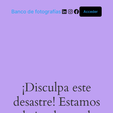
LinkedIn
Instagram
Facebook
Banco de fotografías
Acceder
¡Disculpa este
desastre! Estamos