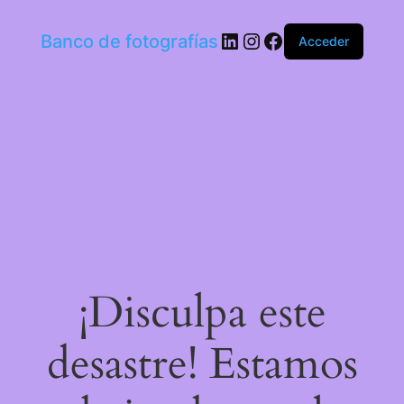
LinkedIn
Instagram
Facebook
Banco de fotografías
Acceder
¡Disculpa este
desastre! Estamos