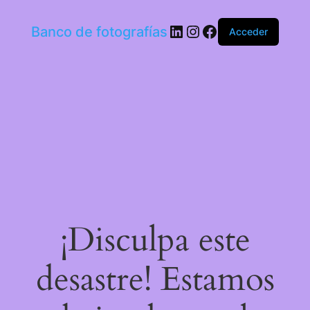
LinkedIn
Instagram
Facebook
Banco de fotografías
Acceder
¡Disculpa este
desastre! Estamos