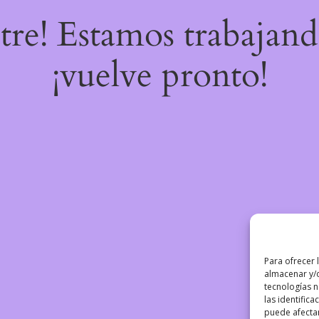
stre! Estamos trabajand
¡vuelve pronto!
Para ofrecer 
almacenar y/o
tecnologías 
las identifica
puede afectar